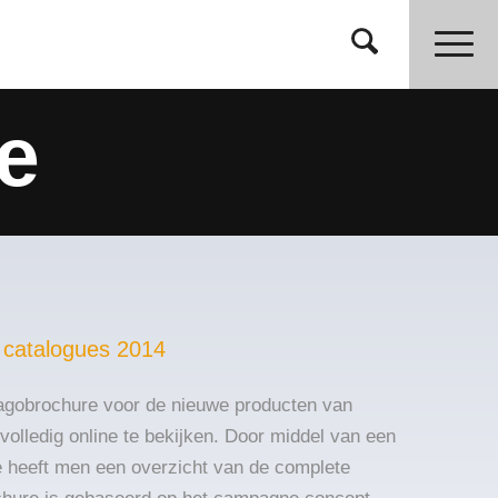
e
 catalogues 2014
gobrochure voor de nieuwe producten van
volledig online te bekijken. Door middel van een
 heeft men een overzicht van de complete