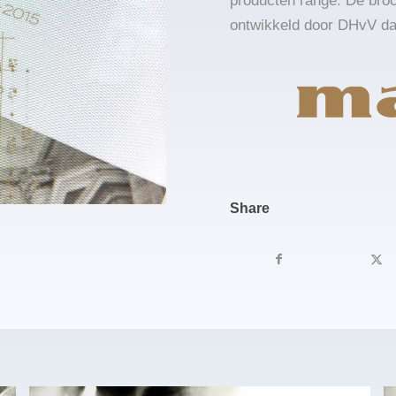
producten range. De bro
ontwikkeld door DHvV dat
Share