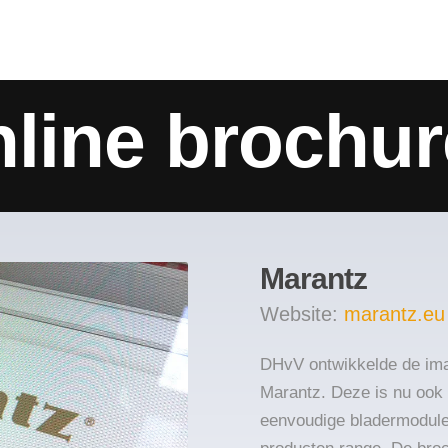
nline brochur
Marantz
Website:
marantz.eu
DHvV ontwikkelde de ima
Marantz. Deze is nu ook 
eenvoudige bladermodule