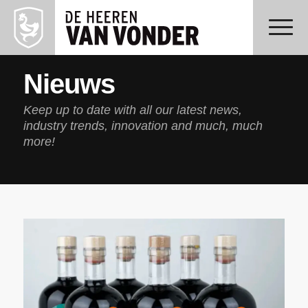
Nieuws
Keep up to date with all our latest news,
industry trends, innovation and much, much
more!