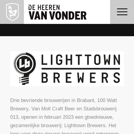
Drie bevriende brouwerijen in Brabant, 100 Watt
Brewery, Van Moll Craft Beer en Stadsbrouwerij
013, openen in februari 2023 een gloednieuwe,
gezamenlijke brouwerij: Lighttown Brewers. Het
logo voor deze nieuwe brouwerij werd ontworpen