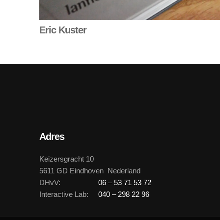
Eric Kuster
Adres
Keizersgracht 10
5611 GD Eindhoven Nederland
DHvV:
06 – 53 71 53 72
Interactive Lab:
040 – 298 22 96