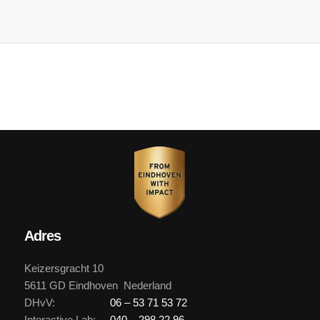
Adres
Keizersgracht 10
5611 GD Eindhoven Nederland
DHvV:
06 – 53 71 53 72
Interactive Lab:
040 – 298 22 96