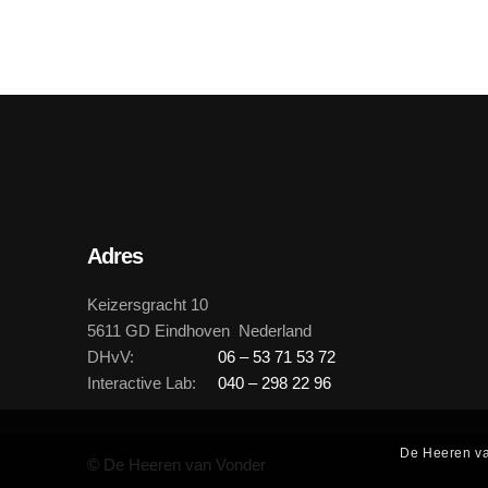
Adres
Keizersgracht 10
5611 GD Eindhoven Nederland
DHvV:
06 – 53 71 53 72
Interactive Lab:
040 – 298 22 96
De Heeren va
© De Heeren van Vonder