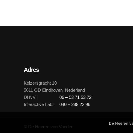
Adres
Keizersgracht 10
5611 GD Eindhoven Nederland
DHvV:
06 – 53 71 53 72
Interactive Lab:
040 – 298 22 96
De Heeren va
© De Heeren van Vonder