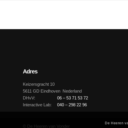
Adres
Keizersgracht 10
5611 GD Eindhoven Nederland
DHvV:
06 – 53 71 53 72
Interactive Lab:
040 – 298 22 96
De Heeren va
© De Heeren van Vonder