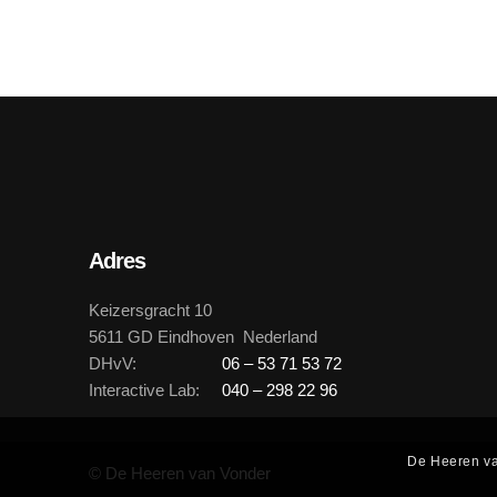
Adres
Keizersgracht 10
5611 GD Eindhoven Nederland
DHvV:
06 – 53 71 53 72
Interactive Lab:
040 – 298 22 96
De Heeren va
© De Heeren van Vonder