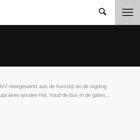
HvV meegewerkt aan de huisstijl en de signing
pcakes worden hot, houd de bus in de gaten...