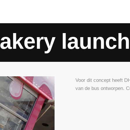
akery launch
Voor dit concept heeft D
van de bus ontworpen. Cu