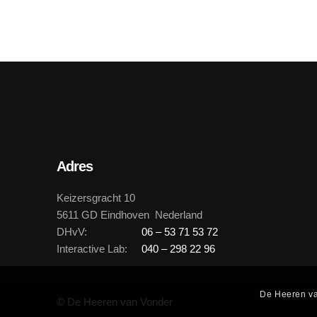
Adres
Keizersgracht 10
5611 GD Eindhoven Nederland
DHvV:
06 – 53 71 53 72
Interactive Lab:
040 – 298 22 96
De Heeren va
© De Heeren van Vonder