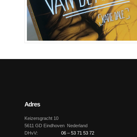
Adres
Keizersgracht 10
5611 GD Eindhoven Nederland
DHvV:
06 – 53 71 53 72