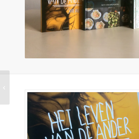
Epke Zonderland
signeert portret