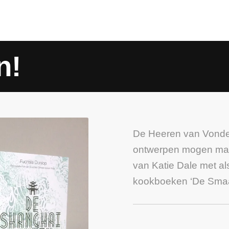
n!
De Heeren van Vonder
ontwerpen mogen mak
van Katie Dale met als
kookboeken ‘De Smaak