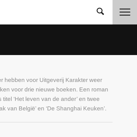
 hebben voor Uitgeverij Karakter weer
en voor drie nieuwe boeken. Een roman
 titel ‘Het leven van de ander’ en twee
 van België’ en ‘De Shanghai Keuken’.