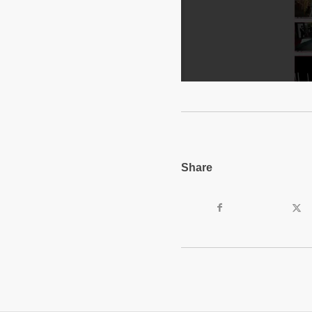
Share