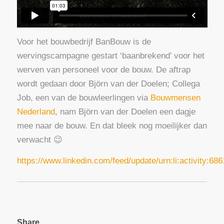
Voor het bouwbedrijf BanBouw is de
wervingscampagne gestart ‘baanbrekend’ voor het
werven van personeel voor de bouw. De aftrap
wordt gedaan door Björn van der Doelen; Collega
Job, een van de bouwleerlingen via
Bouwmensen
Nederland
, nam Björn van der Doelen een dagje
mee naar de bouw. En dat bleek nog moeilijker dan
verwacht 😉
https://www.linkedin.com/feed/update/urn:li:activity:6
Share